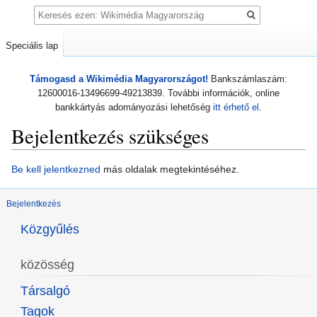
Keresés
Speciális lap
Támogasd a Wikimédia Magyarországot!
Bankszámlaszám:
12600016-13496699-49213839. További információk, online
bankkártyás adományozási lehetőség
itt érhető el
.
Bejelentkezés szükséges
Ugrás
Ugrás
Be kell jelentkezned
más oldalak megtekintéséhez.
a
a
navigációhoz
kereséshez
Bejelentkezés
Közgyűlés
közösség
Társalgó
Tagok